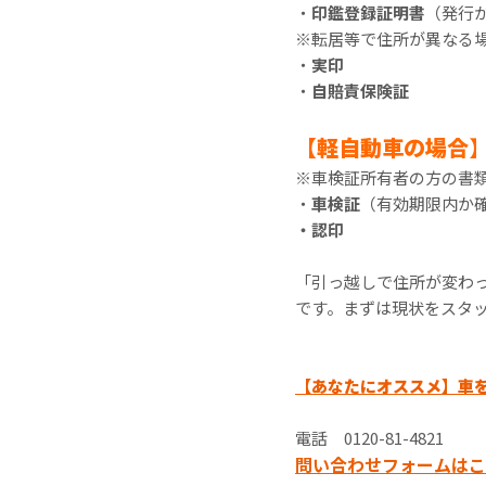
・
印鑑登録証明書
（発行
※転居等で住所が異なる
・
実印
・
自賠責保険証
【軽自動車の場合
※車検証所有者の方の書
・
車検証
（有効期限内か
・認印
「引っ越しで住所が変わ
です。まずは現状をスタ
【あなたにオススメ】車
電話 0120-81-4821
問い合わせフォームはこ