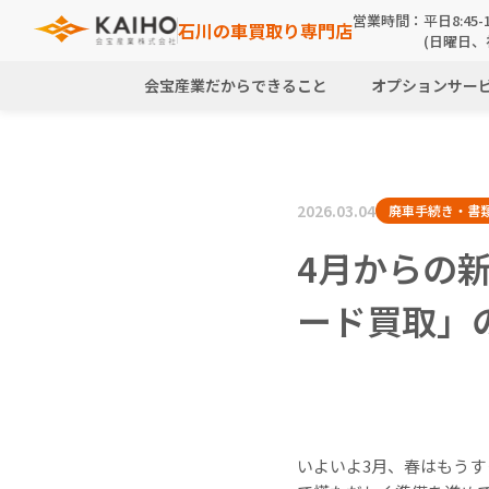
営業時間：
平日8:45-1
石川の車買取り専門店
(日曜日、
会宝産業だからできること
オプションサー
2026.03.04
廃車手続き・書
4月からの
ード買取」
いよいよ3月、春はもう