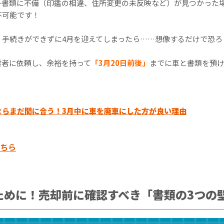
一書類に不備（印鑑の相違、住所変更の未反映など）が見つかった
不可能です！
、手続きができずに4月を迎えてしまったら……想像するだけで恐ろ
業者に依頼し、余裕を持って
「3月20日前後」
までに車と書類を預
ならまだ間に合う！3月中に車を廃車にした方が良い理由
ちら
ために！売却前に確認すべき「書類の3つの