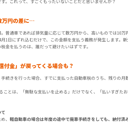
です。これって、すごくもったいないことだと思いませんか？
数万円の差に
…
00円。普通車であれば排気量に応じて数万円から、高いものでは10
4月1日にずれ込むだけで、この金額を支払う義務が発生します。
の税金を払うのは、誰だって避けたいはずです。
還付金」が戻ってくる場合
も？
）手続きを行った場合、すでに支払った自動車税のうち、残りの月
せることは、「無駄な支払いを止める」だけでなく、「払いすぎた
いて
ため、
軽自動車の場合は年度の途中で廃車手続きをしても、納付済