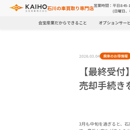
営業時間：
平日8:45-1
石川の車買取り専門店
(日曜日、
会宝産業だからできること
オプションサー
2026.03.04
廃車のお得情報
【最終受付
売却手続き
3月も中旬を過ぎると、