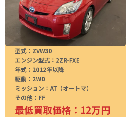
型式：ZVW30
エンジン型式：2ZR-FXE
年式：2012年以降
駆動：2WD
ミッション：AT（オートマ）
その他：FF
最低買取価格：12万円