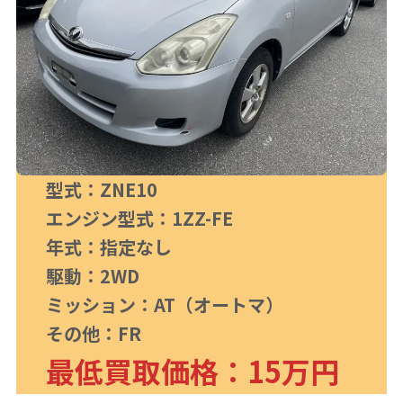
型式：ZNE10
エンジン型式：1ZZ-FE
年式：指定なし
駆動：2WD
ミッション：AT（オートマ）
その他：FR
最低買取価格：15万円