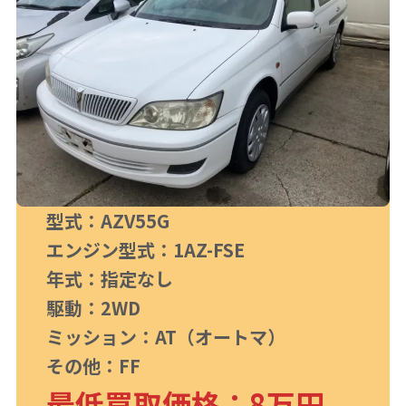
型式：AZV55G
エンジン型式：1AZ-FSE
年式：指定なし
駆動：2WD
ミッション：AT（オートマ）
その他：FF
最低買取価格：8万円