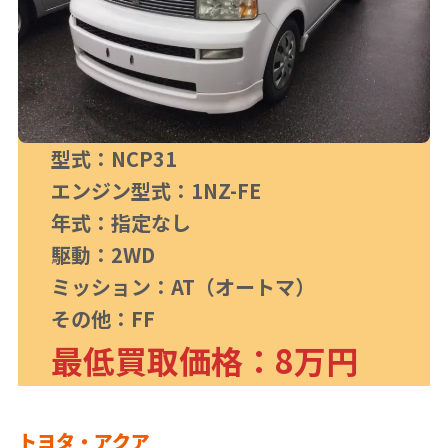
型式：NCP31
エンジン型式：1NZ-FE
年式：指定なし
駆動：2WD
ミッション：AT（オートマ）
その他：FF
最低買取価格：8万円
トヨタ・アクア