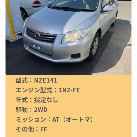
型式：NZE141
エンジン型式：1NZ-FE
年式：指定なし
駆動：2WD
ミッション：AT（オートマ）
その他：FF