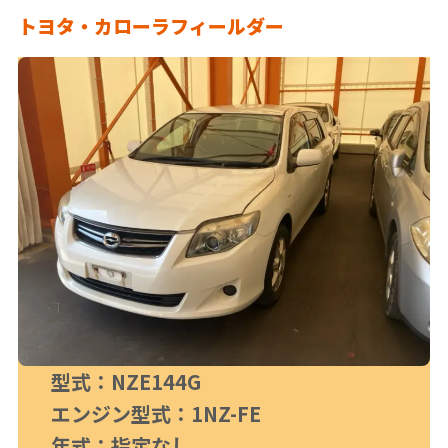
トヨタ・
カローラフィールダー
型式：NZE144G
エンジン型式：1NZ-FE
年式：指定なし