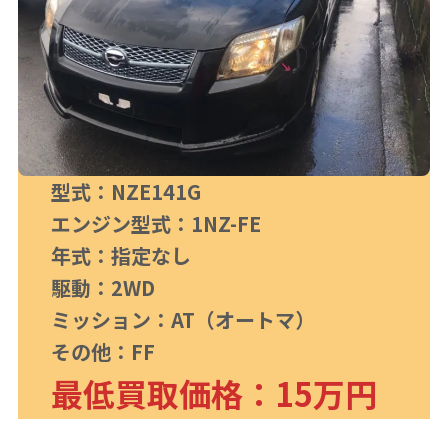
型式：NZE141G
エンジン型式：1NZ-FE
年式：指定なし
駆動：2WD
ミッション：AT（オートマ）
その他：FF
最低買取価格：15万円