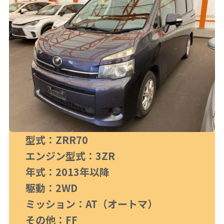
型式：ZRR70
エンジン型式：3ZR
年式：2013年以降
駆動：2WD
ミッション：AT（オートマ）
その他：FF