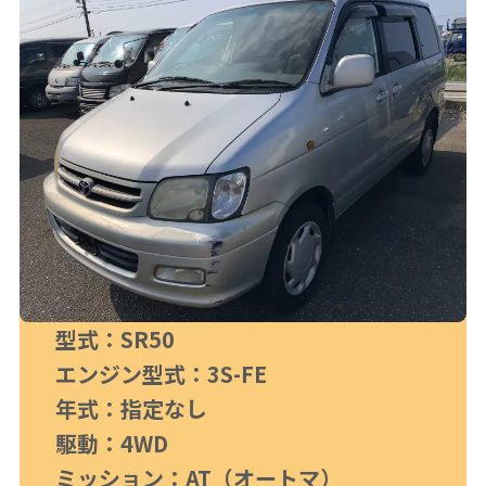
型式：SR50
エンジン型式：3S-FE
年式：指定なし
駆動：4WD
ミッション：AT（オートマ）