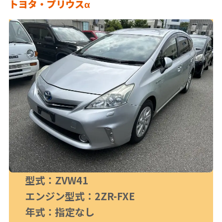
トヨタ・プリウスα
型式：ZVW41
エンジン型式：2ZR-FXE
お電話は
年式：指定なし
こちら