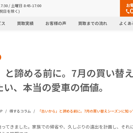
お
7:30 / 土曜日 8:45-17:00
祝日を除く)
ビス
買取実績
お客様の声
買取までの流れ
よくあ
」と諦める前に。7月の買い替
たい、本当の愛車の価値。
OP
得するコラム
「古いから」と諦める前に。7月の買い替えシーズンに知っ
迫ってきました。家族での帰省や、久しぶりの遠出を計画し、それ