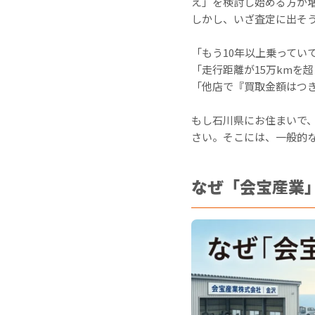
え」を検討し始める方が
しかし、いざ査定に出そ
「もう10年以上乗ってい
「走行距離が15万kmを
「他店で『買取金額はつ
もし石川県にお住まいで
さい。そこには、一般的
なぜ「会宝産業