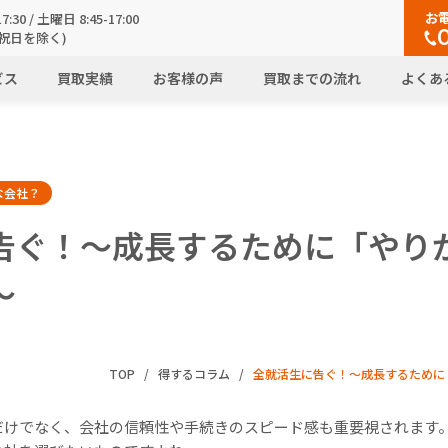
お
7:30 / 土曜日 8:45-17:00
祝日を除く)
ビス
買取実績
お客様の声
買取までの流れ
よくあ
な会社？
告ぐ！～成長するために「やり
～
TOP
得するコラム
全就活生に告ぐ！～成長するために
だけでなく、会社の信頼性や手続きのスピード感も重要視されます