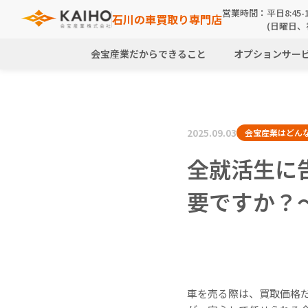
営業時間：
平日8:45-1
石川の車買取り専門店
(日曜日、
会宝産業だからできること
オプションサー
2025.09.03
会宝産業はどん
全就活生に
要ですか？
車を売る際は、買取価格